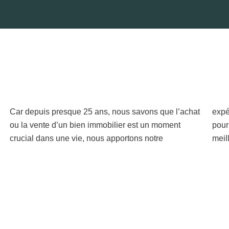
Car depuis presque 25 ans, nous savons que l’achat
expérience, nos outils, notre temps et notre écoute,
ou la vente d’un bien immobilier est un moment
pour que cette opération se déroule dans les
crucial dans une vie, nous apportons notre
meil